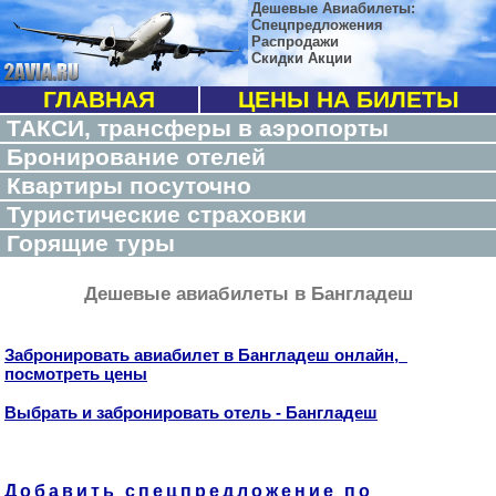
Дешевые Авиабилеты:
Спецпредложения
Распродажи
Скидки Акции
ГЛАВНАЯ
ЦЕНЫ НА БИЛЕТЫ
ТАКСИ, трансферы в аэропорты
Бронирование отелей
Квартиры посуточно
Туристические страховки
Горящие туры
Дешевые авиабилеты в Бангладеш
Забронировать авиабилет в Бангладеш онлайн,
посмотреть цены
Выбрать и забронировать отель - Бангладеш
Добавить спецпредложение по