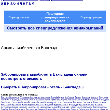
авиабилетам
Последние
спецпредложения
Период вылета
Период продаж
авиабилетов
Смотреть все спецпредложения авиакомпаний
Архив авиабилетов в Бангладеш
Забронировать авиабилет в Бангладеш онлайн,
посмотреть стоимость
Выбрать и забронировать отель - Бангладеш
Архив авиабилетов по странам
:
Россия
Беларусь
Украина
Австралия
Австрия
Азербайджан
Албания
Алжир
Ангилья
Ангола
Андорра
Антигуа и Барбуда
Антильские о-ва
Аргентина
Армения
Аруба
Афганистан
Багамские о-ва
Бангладеш
Барбадос
Бахрейн
Белиз
Бельгия
Бенин
Бермудские о-ва
Болгария
Боливия
Босния и Герцеговина
Ботсвана
Бразилия
Брит.Виргинские о-ва
Бруней
Буркина-Фасо
Бурунди
Бутан
Вануату
Ватикан
Великобритания
Венгрия
Венесуэла
Виргинские о-ва
Восточный Тимор
Вьетнам
Габон
Гаити
Гайана
Гамбия
Гана
Гваделупа
Гватемала
Гвинея
Гвинея-Бисау
Германия
Гернси
Гибралтар
Гондурас
Гонконг