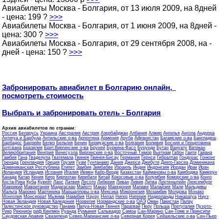
Авиабилеты Москва - Болгария, от 13 июля 2009, на 8дней
- цена: 199 ?
>>>
Авиабилеты Москва - Болгария, от 1 июня 2009, на 8дней -
цена: 300 ?
>>>
Авиабилеты Москва - Болгария, от 29 сентября 2008, на -
дней - цена: 150 ?
>>>
Забронировать авиабилет в Болгарию онлайн,
посмотреть стоимость
Выбрать и забронировать отель - Болгария
Архив авиабилетов по странам
:
Россия
Беларусь
Украина
Австралия
Австрия
Азербайджан
Албания
Алжир
Ангилья
Ангола
Андорра
Антигуа и Барбуда
Антильские о-ва
Аргентина
Армения
Аруба
Афганистан
Багамские о-ва
Бангладеш
Барбадос
Бахрейн
Белиз
Бельгия
Бенин
Бермудские о-ва
Болгария
Боливия
Босния и Герцеговина
Ботсвана
Бразилия
Брит.Виргинские о-ва
Бруней
Буркина-Фасо
Бурунди
Бутан
Вануату
Ватикан
Великобритания
Венгрия
Венесуэла
Виргинские о-ва
Восточный Тимор
Вьетнам
Габон
Гаити
Гайана
Гамбия
Гана
Гваделупа
Гватемала
Гвинея
Гвинея-Бисау
Германия
Гернси
Гибралтар
Гондурас
Гонконг
Гренада
Гренландия
Греция
Грузия
Гуам
Гунтанамо
Дания
Джерси
Джибути
Диего-Гарсиа
Доминикана
Доминиканская Республика
Египет
Замбия
Зимбабве
Израиль
Индия
Индонезия
Иордан
Ирак
Иран
Ирландия
Исландия
Испания
Италия
Йемен
Кабо-Верде
Казахстан
Каймановы о-ва
Камбоджа
Камерун
Канада
Катар
Кения
Кипр
Киргизтан
Кирибати
Китай
Кокосовые о-ва
Колумбия
Коморские о-ва
Конго
Коста-Рика
Куба
Кувейт
Лаос
Латвия
Лесото
Либерия
Ливан
Ливия
Литва
Лихтенштейн
Люксембург
Маврикий
Мавритания
Мадагаскар
Майотт
Макао
Македония
Малави
Малайзия
Мали
Мальдивы
Мальта
Марокко
Мартиника
Маршалловы о-ва
Мексика
Микронезия
Мозамбик
Молдова
Монако
Монголия
Монсеррат
Мьянма
Намибия
Науру
Непал
Нигер
Нигерия
Нидерланды
Никарагуа
Ниуэ
Новая Зеландия
Новая Каледония
Норвегия
Нормандские о-ва
ОАЭ
Оман
Пакистан
Палау
Палестинское руководство
Панама
Папуа-Новая Гвинея
Парагвай
Перу
Польша
Португалия
Пуэрто-
Рико
Реюнион
риф Кингмен
Руанда
Румыния
Сальвадор
Самоа
Сан-Марино
Сан-Томе и Принсипи
Саудовская Аравия
Свазиленд
Север.Марианские о-ва
Северная Корея
Сейшельские о-ва
Сен-Пьер