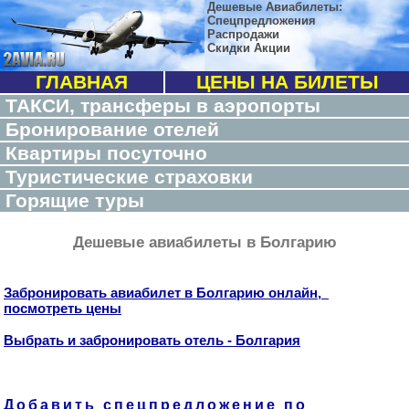
Дешевые Авиабилеты:
Спецпредложения
Распродажи
Скидки Акции
ГЛАВНАЯ
ЦЕНЫ НА БИЛЕТЫ
ТАКСИ, трансферы в аэропорты
Бронирование отелей
Квартиры посуточно
Туристические страховки
Горящие туры
Дешевые авиабилеты в Болгарию
Забронировать авиабилет в Болгарию онлайн,
посмотреть цены
Выбрать и забронировать отель - Болгария
Добавить спецпредложение по