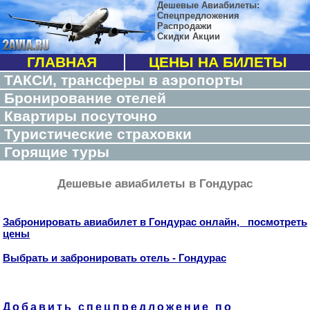
Дешевые Авиабилеты:
Спецпредложения
Распродажи
Скидки Акции
ГЛАВНАЯ
ЦЕНЫ НА БИЛЕТЫ
ТАКСИ, трансферы в аэропорты
Бронирование отелей
Квартиры посуточно
Туристические страховки
Горящие туры
Дешевые авиабилеты в Гондурас
Забронировать авиабилет в Гондурас онлайн, посмотреть
цены
Выбрать и забронировать отель - Гондурас
Добавить спецпредложение по