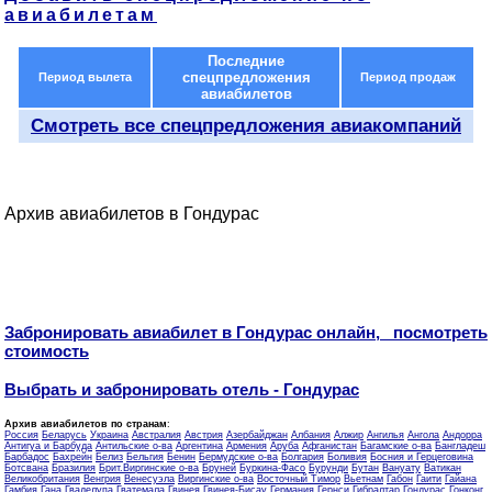
авиабилетам
Последние
спецпредложения
Период вылета
Период продаж
авиабилетов
Смотреть все спецпредложения авиакомпаний
Архив авиабилетов в Гондурас
Забронировать авиабилет в Гондурас онлайн, посмотреть
стоимость
Выбрать и забронировать отель - Гондурас
Архив авиабилетов по странам
:
Россия
Беларусь
Украина
Австралия
Австрия
Азербайджан
Албания
Алжир
Ангилья
Ангола
Андорра
Антигуа и Барбуда
Антильские о-ва
Аргентина
Армения
Аруба
Афганистан
Багамские о-ва
Бангладеш
Барбадос
Бахрейн
Белиз
Бельгия
Бенин
Бермудские о-ва
Болгария
Боливия
Босния и Герцеговина
Ботсвана
Бразилия
Брит.Виргинские о-ва
Бруней
Буркина-Фасо
Бурунди
Бутан
Вануату
Ватикан
Великобритания
Венгрия
Венесуэла
Виргинские о-ва
Восточный Тимор
Вьетнам
Габон
Гаити
Гайана
Гамбия
Гана
Гваделупа
Гватемала
Гвинея
Гвинея-Бисау
Германия
Гернси
Гибралтар
Гондурас
Гонконг