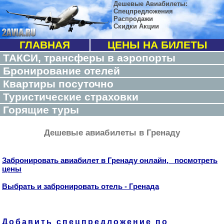
Дешевые Авиабилеты:
Спецпредложения
Распродажи
Скидки Акции
ГЛАВНАЯ
ЦЕНЫ НА БИЛЕТЫ
ТАКСИ, трансферы в аэропорты
Бронирование отелей
Квартиры посуточно
Туристические страховки
Горящие туры
Дешевые авиабилеты в Гренаду
Забронировать авиабилет в Гренаду онлайн, посмотреть
цены
Выбрать и забронировать отель - Гренада
Добавить спецпредложение по