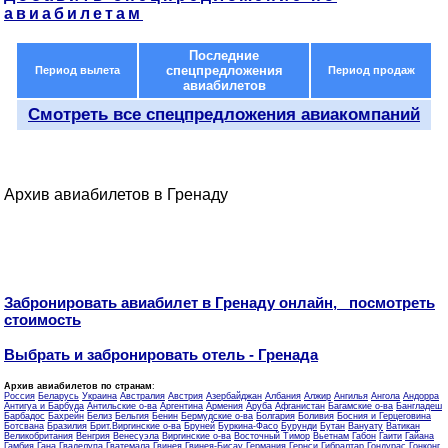
авиабилетам
Последние
спецпредложения
Период вылета
Период продаж
авиабилетов
Смотреть все спецпредложения авиакомпаний
Архив авиабилетов в Гренаду
Забронировать авиабилет в Гренаду онлайн, посмотреть
стоимость
Выбрать и забронировать отель - Гренада
Архив авиабилетов по странам
:
Россия
Беларусь
Украина
Австралия
Австрия
Азербайджан
Албания
Алжир
Ангилья
Ангола
Андорра
Антигуа и Барбуда
Антильские о-ва
Аргентина
Армения
Аруба
Афганистан
Багамские о-ва
Бангладеш
Барбадос
Бахрейн
Белиз
Бельгия
Бенин
Бермудские о-ва
Болгария
Боливия
Босния и Герцеговина
Ботсвана
Бразилия
Брит.Виргинские о-ва
Бруней
Буркина-Фасо
Бурунди
Бутан
Вануату
Ватикан
Великобритания
Венгрия
Венесуэла
Виргинские о-ва
Восточный Тимор
Вьетнам
Габон
Гаити
Гайана
Гамбия
Гана
Гваделупа
Гватемала
Гвинея
Гвинея-Бисау
Германия
Гернси
Гибралтар
Гондурас
Гонконг