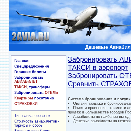
Дешевые Авиабиле
Забронировать А
Главная
ТАКСИ в аэропорт
Спецпредложения
Горящие билеты
Забронировать О
Забронировать
АВИАБИЛЕТ
Сравнить СТРАХО
ТАКСИ
, трансферы
Забронировать
ОТЕЛЬ
Квартиры
посуточно
Система бронирования и покупки
Онлайн продажа и бронировани
СТРАХОВКИ
Поиск и сравнение стоимости а
продаж в большинстве городов Рос
Типы авиаперевозок
Авиабилеты по наиболее выгод
Дешевые авиабилеты на низкобю
Стоимость авиабилетов -
тарифы и сборы
Блочные авиабилеты