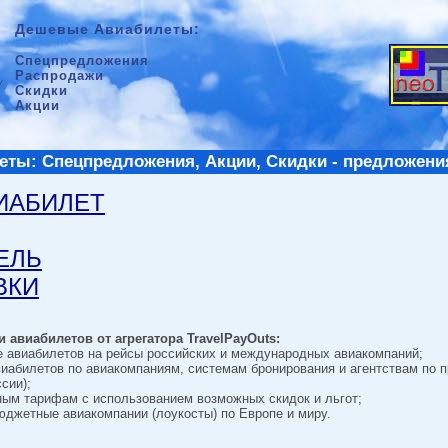
Дешевые Авиабилеты:
Спецпредложения
Распродажи
Скидки
Акции
ты: Спецпредложения, Акции, Скидки - предложени
ВИАБИЛЕТ
ТЕЛЬ
ВКИ
 авиабилетов от агрегатора TravelPayOuts:
е авиабилетов на рейсы российских и международных авиакомпаний;
виабилетов по авиакомпаниям, системам бронирования и агентствам по 
сии);
ным тарифам с использованием возможных скидок и льгот;
джетные авиакомпании (лоукосты) по Европе и миру.