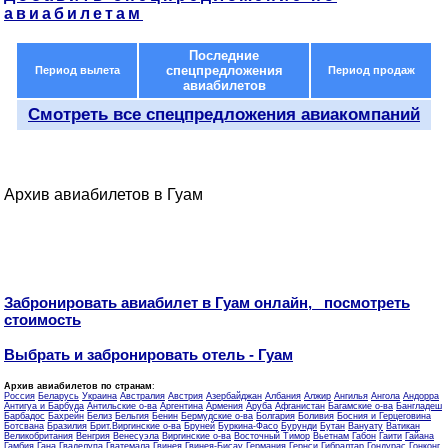
авиабилетам
Последние
спецпредложения
Период вылета
Период продаж
авиабилетов
Смотреть все спецпредложения авиакомпаний
Архив авиабилетов в Гуам
Забронировать авиабилет в Гуам онлайн, посмотреть
стоимость
Выбрать и забронировать отель - Гуам
Архив авиабилетов по странам
:
Россия
Беларусь
Украина
Австралия
Австрия
Азербайджан
Албания
Алжир
Ангилья
Ангола
Андорра
Антигуа и Барбуда
Антильские о-ва
Аргентина
Армения
Аруба
Афганистан
Багамские о-ва
Бангладеш
Барбадос
Бахрейн
Белиз
Бельгия
Бенин
Бермудские о-ва
Болгария
Боливия
Босния и Герцеговина
Ботсвана
Бразилия
Брит.Виргинские о-ва
Бруней
Буркина-Фасо
Бурунди
Бутан
Вануату
Ватикан
Великобритания
Венгрия
Венесуэла
Виргинские о-ва
Восточный Тимор
Вьетнам
Габон
Гаити
Гайана
Гамбия
Гана
Гваделупа
Гватемала
Гвинея
Гвинея-Бисау
Германия
Гернси
Гибралтар
Гондурас
Гонконг