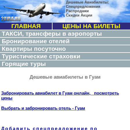
Дешевые Авиабилеты:
Спецпредложения
Распродажи
Скидки Акции
ГЛАВНАЯ
ЦЕНЫ НА БИЛЕТЫ
ТАКСИ, трансферы в аэропорты
Бронирование отелей
Квартиры посуточно
Туристические страховки
Горящие туры
Дешевые авиабилеты в Гуам
Забронировать авиабилет в Гуам онлайн, посмотреть
цены
Выбрать и забронировать отель - Гуам
Добавить спецпредложение по