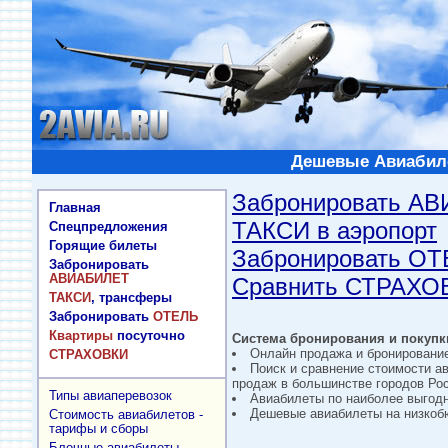
Дешевые Авиабиле
Забронировать А
Главная
ТАКСИ в аэропорт
Спецпредложения
Горящие билеты
Забронировать О
Забронировать
АВИАБИЛЕТ
Сравнить СТРАХО
ТАКСИ
, трансферы
Забронировать
ОТЕЛЬ
Квартиры
посуточно
Система бронирования и покупки
Онлайн продажа и бронировани
СТРАХОВКИ
Поиск и сравнение стоимости а
продаж в большинстве городов Рос
Типы авиаперевозок
Авиабилеты по наиболее выгод
Дешевые авиабилеты на низкобю
Стоимость авиабилетов -
тарифы и сборы
Блочные авиабилеты