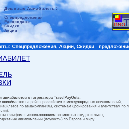
Дешевые Авиабилеты:
Спецпредложения
Распродажи
Скидки
Акции
ты: Спецпредложения, Акции, Скидки - предложени
ВИАБИЛЕТ
ТЕЛЬ
ВКИ
 авиабилетов от агрегатора TravelPayOuts:
е авиабилетов на рейсы российских и международных авиакомпаний;
виабилетов по авиакомпаниям, системам бронирования и агентствам по 
сии);
ным тарифам с использованием возможных скидок и льгот;
джетные авиакомпании (лоукосты) по Европе и миру.