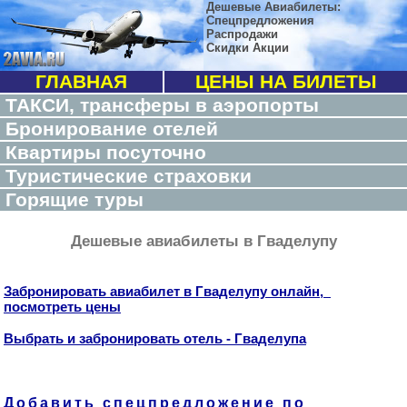
Дешевые Авиабилеты:
Спецпредложения
Распродажи
Скидки Акции
ГЛАВНАЯ
ЦЕНЫ НА БИЛЕТЫ
ТАКСИ, трансферы в аэропорты
Бронирование отелей
Квартиры посуточно
Туристические страховки
Горящие туры
Дешевые авиабилеты в Гваделупу
Забронировать авиабилет в Гваделупу онлайн,
посмотреть цены
Выбрать и забронировать отель - Гваделупа
Добавить спецпредложение по