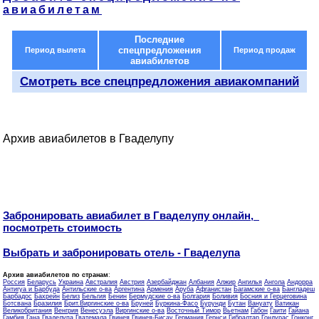
авиабилетам
Последние
спецпредложения
Период вылета
Период продаж
авиабилетов
Смотреть все спецпредложения авиакомпаний
Архив авиабилетов в Гваделупу
Забронировать авиабилет в Гваделупу онлайн,
посмотреть стоимость
Выбрать и забронировать отель - Гваделупа
Архив авиабилетов по странам
:
Россия
Беларусь
Украина
Австралия
Австрия
Азербайджан
Албания
Алжир
Ангилья
Ангола
Андорра
Антигуа и Барбуда
Антильские о-ва
Аргентина
Армения
Аруба
Афганистан
Багамские о-ва
Бангладеш
Барбадос
Бахрейн
Белиз
Бельгия
Бенин
Бермудские о-ва
Болгария
Боливия
Босния и Герцеговина
Ботсвана
Бразилия
Брит.Виргинские о-ва
Бруней
Буркина-Фасо
Бурунди
Бутан
Вануату
Ватикан
Великобритания
Венгрия
Венесуэла
Виргинские о-ва
Восточный Тимор
Вьетнам
Габон
Гаити
Гайана
Гамбия
Гана
Гваделупа
Гватемала
Гвинея
Гвинея-Бисау
Германия
Гернси
Гибралтар
Гондурас
Гонконг