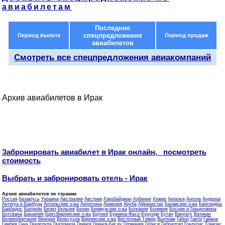
авиабилетам
Последние
спецпредложения
Период вылета
Период продаж
авиабилетов
Смотреть все спецпредложения авиакомпаний
Архив авиабилетов в Ирак
Забронировать авиабилет в Ирак онлайн, посмотреть
стоимость
Выбрать и забронировать отель - Ирак
Архив авиабилетов по странам
:
Россия
Беларусь
Украина
Австралия
Австрия
Азербайджан
Албания
Алжир
Ангилья
Ангола
Андорра
Антигуа и Барбуда
Антильские о-ва
Аргентина
Армения
Аруба
Афганистан
Багамские о-ва
Бангладеш
Барбадос
Бахрейн
Белиз
Бельгия
Бенин
Бермудские о-ва
Болгария
Боливия
Босния и Герцеговина
Ботсвана
Бразилия
Брит.Виргинские о-ва
Бруней
Буркина-Фасо
Бурунди
Бутан
Вануату
Ватикан
Великобритания
Венгрия
Венесуэла
Виргинские о-ва
Восточный Тимор
Вьетнам
Габон
Гаити
Гайана
Гамбия
Гана
Гваделупа
Гватемала
Гвинея
Гвинея-Бисау
Германия
Гернси
Гибралтар
Гондурас
Гонконг