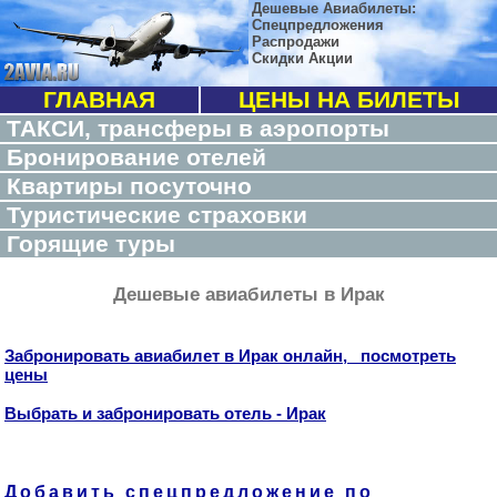
Дешевые Авиабилеты:
Спецпредложения
Распродажи
Скидки Акции
ГЛАВНАЯ
ЦЕНЫ НА БИЛЕТЫ
ТАКСИ, трансферы в аэропорты
Бронирование отелей
Квартиры посуточно
Туристические страховки
Горящие туры
Дешевые авиабилеты в Ирак
Забронировать авиабилет в Ирак онлайн, посмотреть
цены
Выбрать и забронировать отель - Ирак
Добавить спецпредложение по