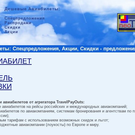
Дешевые Авиабилеты:
Спецпредложения
Распродажи
Скидки
Акции
ты: Спецпредложения, Акции, Скидки - предложени
ВИАБИЛЕТ
ТЕЛЬ
ВКИ
 авиабилетов от агрегатора TravelPayOuts:
е авиабилетов на рейсы российских и международных авиакомпаний;
виабилетов по авиакомпаниям, системам бронирования и агентствам по 
сии);
ным тарифам с использованием возможных скидок и льгот;
джетные авиакомпании (лоукосты) по Европе и миру.