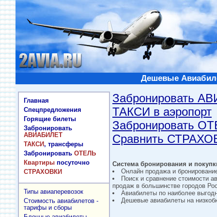
Дешевые Авиабиле
Забронировать А
Главная
ТАКСИ в аэропорт
Спецпредложения
Горящие билеты
Забронировать О
Забронировать
АВИАБИЛЕТ
Сравнить СТРАХО
ТАКСИ
, трансферы
Забронировать
ОТЕЛЬ
Квартиры
посуточно
Система бронирования и покупки
Онлайн продажа и бронировани
СТРАХОВКИ
Поиск и сравнение стоимости а
продаж в большинстве городов Рос
Типы авиаперевозок
Авиабилеты по наиболее выгод
Дешевые авиабилеты на низкобю
Стоимость авиабилетов -
тарифы и сборы
Блочные авиабилеты