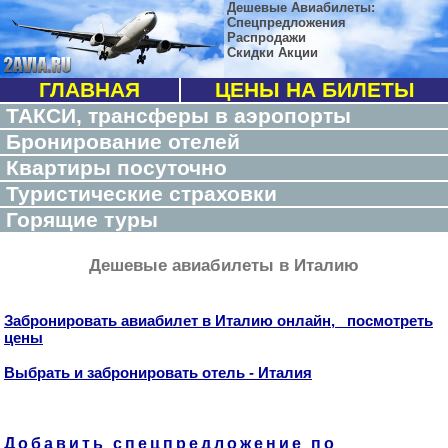
Дешевые Авиабилеты:
Спецпредложения
Распродажи
Скидки Акции
ГЛАВНАЯ
ЦЕНЫ НА БИЛЕТЫ
ТАКСИ, трансферы в аэропорты
Бронирование отелей
Квартиры посуточно
Туристические страховки
Горящие туры
Дешевые авиабилеты в Италию
Забронировать авиабилет в Италию онлайн, посмотреть
цены
Выбрать и забронировать отель - Италия
Добавить спецпредложение по