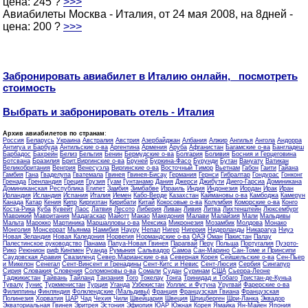
цена: 245 ?
>>>
Авиабилеты Москва - Италия, от 24 мая 2008, на 8дней -
цена: 200 ?
>>>
Забронировать авиабилет в Италию онлайн, посмотреть
стоимость
Выбрать и забронировать отель - Италия
Архив авиабилетов по странам
:
Россия
Беларусь
Украина
Австралия
Австрия
Азербайджан
Албания
Алжир
Ангилья
Ангола
Андорра
Антигуа и Барбуда
Антильские о-ва
Аргентина
Армения
Аруба
Афганистан
Багамские о-ва
Бангладеш
Барбадос
Бахрейн
Белиз
Бельгия
Бенин
Бермудские о-ва
Болгария
Боливия
Босния и Герцеговина
Ботсвана
Бразилия
Брит.Виргинские о-ва
Бруней
Буркина-Фасо
Бурунди
Бутан
Вануату
Ватикан
Великобритания
Венгрия
Венесуэла
Виргинские о-ва
Восточный Тимор
Вьетнам
Габон
Гаити
Гайана
Гамбия
Гана
Гваделупа
Гватемала
Гвинея
Гвинея-Бисау
Германия
Гернси
Гибралтар
Гондурас
Гонконг
Гренада
Гренландия
Греция
Грузия
Гуам
Гунтанамо
Дания
Джерси
Джибути
Диего-Гарсиа
Доминикана
Доминиканская Республика
Египет
Замбия
Зимбабве
Израиль
Индия
Индонезия
Иордан
Ирак
Иран
Ирландия
Исландия
Испания
Италия
Йемен
Кабо-Верде
Казахстан
Каймановы о-ва
Камбоджа
Камерун
Канада
Катар
Кения
Кипр
Киргизтан
Кирибати
Китай
Кокосовые о-ва
Колумбия
Коморские о-ва
Конго
Коста-Рика
Куба
Кувейт
Лаос
Латвия
Лесото
Либерия
Ливан
Ливия
Литва
Лихтенштейн
Люксембург
Маврикий
Мавритания
Мадагаскар
Майотт
Макао
Македония
Малави
Малайзия
Мали
Мальдивы
Мальта
Марокко
Мартиника
Маршалловы о-ва
Мексика
Микронезия
Мозамбик
Молдова
Монако
Монголия
Монсеррат
Мьянма
Намибия
Науру
Непал
Нигер
Нигерия
Нидерланды
Никарагуа
Ниуэ
Новая Зеландия
Новая Каледония
Норвегия
Нормандские о-ва
ОАЭ
Оман
Пакистан
Палау
Палестинское руководство
Панама
Папуа-Новая Гвинея
Парагвай
Перу
Польша
Португалия
Пуэрто-
Рико
Реюнион
риф Кингмен
Руанда
Румыния
Сальвадор
Самоа
Сан-Марино
Сан-Томе и Принсипи
Саудовская Аравия
Свазиленд
Север.Марианские о-ва
Северная Корея
Сейшельские о-ва
Сен-Пьер
и Микелон
Сенегал
Сент-Винсент и Гренадины
Сент-Китс и Невис
Сент-Люсия
Сербия
Сингапур
Сирия
Словакия
Словения
Соломоновы о-ва
Сомали
Судан
Суринам
США
Сьерра-Леоне
Таджикистан
Тайвань
Тайланд
Танзания
Того
Токелау
Тонга
Тринидад и Тобаго
Тристан-де-Куньа
Тувалу
Тунис
Туркменистан
Турция
Уганда
Узбекистан
Уоллис и Футуна
Уругвай
Фарерские о-ва
Филиппины
Финляндия
Фолклендские (Мальдивы)
Франция
Французская Гвиана
Французская
Полинезия
Хорватия
ЦАР
Чад
Чехия
Чили
Швейцария
Швеция
Шпицберген
Шри-Ланка
Эквадор
Экваториальная Гвинея
Эритрея
Эстония
Эфиопия
ЮАР
Южная Корея
Ямайка
Ян-Майен
Япония