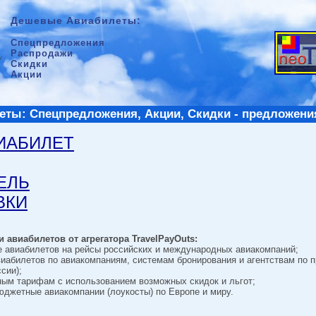
Дешевые Авиабилеты:
Спецпредложения
Распродажи
Скидки
Акции
ты: Спецпредложения, Акции, Скидки - предложени
ВИАБИЛЕТ
ТЕЛЬ
ВКИ
 авиабилетов от агрегатора TravelPayOuts:
е авиабилетов на рейсы российских и международных авиакомпаний;
виабилетов по авиакомпаниям, системам бронирования и агентствам по 
сии);
ным тарифам с использованием возможных скидок и льгот;
джетные авиакомпании (лоукосты) по Европе и миру.