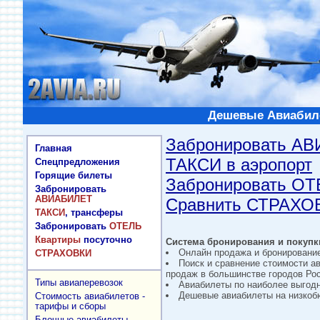
Дешевые Авиабиле
Забронировать А
Главная
ТАКСИ в аэропорт
Спецпредложения
Горящие билеты
Забронировать О
Забронировать
АВИАБИЛЕТ
Сравнить СТРАХО
ТАКСИ
, трансферы
Забронировать
ОТЕЛЬ
Квартиры
посуточно
Система бронирования и покупки
Онлайн продажа и бронировани
СТРАХОВКИ
Поиск и сравнение стоимости а
продаж в большинстве городов Рос
Типы авиаперевозок
Авиабилеты по наиболее выгод
Дешевые авиабилеты на низкобю
Стоимость авиабилетов -
тарифы и сборы
Блочные авиабилеты