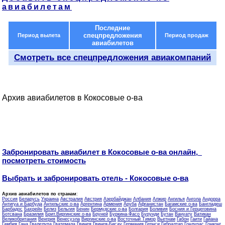
авиабилетам
Последние
спецпредложения
Период вылета
Период продаж
авиабилетов
Смотреть все спецпредложения авиакомпаний
Архив авиабилетов в Кокосовые о-ва
Забронировать авиабилет в Кокосовые о-ва онлайн,
посмотреть стоимость
Выбрать и забронировать отель - Кокосовые о-ва
Архив авиабилетов по странам
:
Россия
Беларусь
Украина
Австралия
Австрия
Азербайджан
Албания
Алжир
Ангилья
Ангола
Андорра
Антигуа и Барбуда
Антильские о-ва
Аргентина
Армения
Аруба
Афганистан
Багамские о-ва
Бангладеш
Барбадос
Бахрейн
Белиз
Бельгия
Бенин
Бермудские о-ва
Болгария
Боливия
Босния и Герцеговина
Ботсвана
Бразилия
Брит.Виргинские о-ва
Бруней
Буркина-Фасо
Бурунди
Бутан
Вануату
Ватикан
Великобритания
Венгрия
Венесуэла
Виргинские о-ва
Восточный Тимор
Вьетнам
Габон
Гаити
Гайана
Гамбия
Гана
Гваделупа
Гватемала
Гвинея
Гвинея-Бисау
Германия
Гернси
Гибралтар
Гондурас
Гонконг