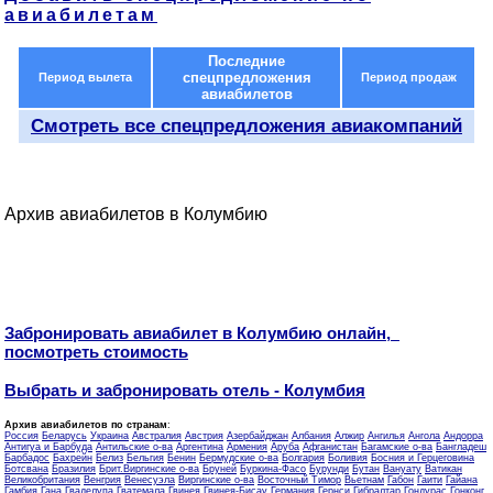
авиабилетам
Последние
спецпредложения
Период вылета
Период продаж
авиабилетов
Смотреть все спецпредложения авиакомпаний
Архив авиабилетов в Колумбию
Забронировать авиабилет в Колумбию онлайн,
посмотреть стоимость
Выбрать и забронировать отель - Колумбия
Архив авиабилетов по странам
:
Россия
Беларусь
Украина
Австралия
Австрия
Азербайджан
Албания
Алжир
Ангилья
Ангола
Андорра
Антигуа и Барбуда
Антильские о-ва
Аргентина
Армения
Аруба
Афганистан
Багамские о-ва
Бангладеш
Барбадос
Бахрейн
Белиз
Бельгия
Бенин
Бермудские о-ва
Болгария
Боливия
Босния и Герцеговина
Ботсвана
Бразилия
Брит.Виргинские о-ва
Бруней
Буркина-Фасо
Бурунди
Бутан
Вануату
Ватикан
Великобритания
Венгрия
Венесуэла
Виргинские о-ва
Восточный Тимор
Вьетнам
Габон
Гаити
Гайана
Гамбия
Гана
Гваделупа
Гватемала
Гвинея
Гвинея-Бисау
Германия
Гернси
Гибралтар
Гондурас
Гонконг