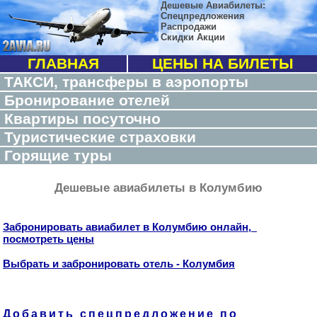
Дешевые Авиабилеты:
Спецпредложения
Распродажи
Скидки Акции
ГЛАВНАЯ
ЦЕНЫ НА БИЛЕТЫ
ТАКСИ, трансферы в аэропорты
Бронирование отелей
Квартиры посуточно
Туристические страховки
Горящие туры
Дешевые авиабилеты в Колумбию
Забронировать авиабилет в Колумбию онлайн,
посмотреть цены
Выбрать и забронировать отель - Колумбия
Добавить спецпредложение по