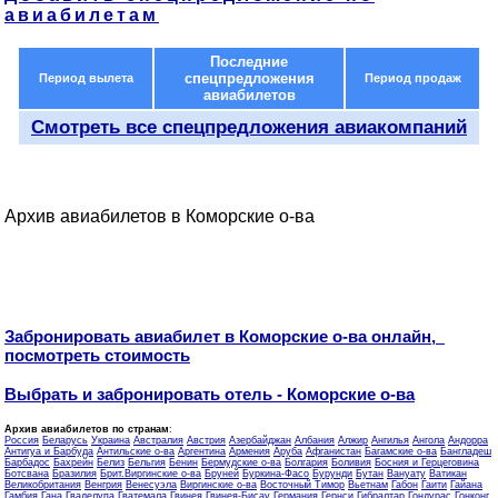
авиабилетам
Последние
спецпредложения
Период вылета
Период продаж
авиабилетов
Смотреть все спецпредложения авиакомпаний
Архив авиабилетов в Коморские о-ва
Забронировать авиабилет в Коморские о-ва онлайн,
посмотреть стоимость
Выбрать и забронировать отель - Коморские о-ва
Архив авиабилетов по странам
:
Россия
Беларусь
Украина
Австралия
Австрия
Азербайджан
Албания
Алжир
Ангилья
Ангола
Андорра
Антигуа и Барбуда
Антильские о-ва
Аргентина
Армения
Аруба
Афганистан
Багамские о-ва
Бангладеш
Барбадос
Бахрейн
Белиз
Бельгия
Бенин
Бермудские о-ва
Болгария
Боливия
Босния и Герцеговина
Ботсвана
Бразилия
Брит.Виргинские о-ва
Бруней
Буркина-Фасо
Бурунди
Бутан
Вануату
Ватикан
Великобритания
Венгрия
Венесуэла
Виргинские о-ва
Восточный Тимор
Вьетнам
Габон
Гаити
Гайана
Гамбия
Гана
Гваделупа
Гватемала
Гвинея
Гвинея-Бисау
Германия
Гернси
Гибралтар
Гондурас
Гонконг