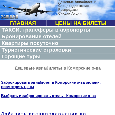
Дешевые Авиабилеты:
Спецпредложения
Распродажи
Скидки Акции
ГЛАВНАЯ
ЦЕНЫ НА БИЛЕТЫ
ТАКСИ, трансферы в аэропорты
Бронирование отелей
Квартиры посуточно
Туристические страховки
Горящие туры
Дешевые авиабилеты в Коморские о-ва
Забронировать авиабилет в Коморские о-ва онлайн,
посмотреть цены
Выбрать и забронировать отель - Коморские о-ва
Добавить спецпредложение по