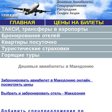
Дешевые Авиабилеты:
Спецпредложения
Распродажи
Скидки Акции
ГЛАВНАЯ
ЦЕНЫ НА БИЛЕТЫ
ТАКСИ, трансферы в аэропорты
Бронирование отелей
Квартиры посуточно
Туристические страховки
Горящие туры
Дешевые авиабилеты в Македонию
Забронировать авиабилет в Македонию онлайн,
посмотреть цены
Выбрать и забронировать отель - Македония
Добавить спецпредложение по