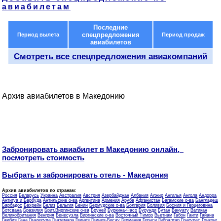
авиабилетам
Последние
спецпредложения
Период вылета
Период продаж
авиабилетов
Смотреть все спецпредложения авиакомпаний
Архив авиабилетов в Македонию
Забронировать авиабилет в Македонию онлайн,
посмотреть стоимость
Выбрать и забронировать отель - Македония
Архив авиабилетов по странам
:
Россия
Беларусь
Украина
Австралия
Австрия
Азербайджан
Албания
Алжир
Ангилья
Ангола
Андорра
Антигуа и Барбуда
Антильские о-ва
Аргентина
Армения
Аруба
Афганистан
Багамские о-ва
Бангладеш
Барбадос
Бахрейн
Белиз
Бельгия
Бенин
Бермудские о-ва
Болгария
Боливия
Босния и Герцеговина
Ботсвана
Бразилия
Брит.Виргинские о-ва
Бруней
Буркина-Фасо
Бурунди
Бутан
Вануату
Ватикан
Великобритания
Венгрия
Венесуэла
Виргинские о-ва
Восточный Тимор
Вьетнам
Габон
Гаити
Гайана
Гамбия
Гана
Гваделупа
Гватемала
Гвинея
Гвинея-Бисау
Германия
Гернси
Гибралтар
Гондурас
Гонконг