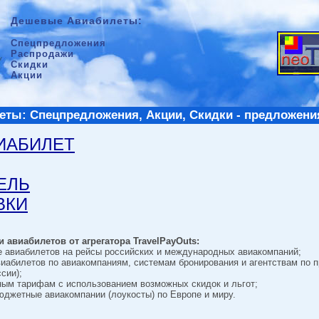
Дешевые Авиабилеты:
Спецпредложения
Распродажи
Скидки
Акции
ты: Спецпредложения, Акции, Скидки - предложени
ВИАБИЛЕТ
ТЕЛЬ
ВКИ
 авиабилетов от агрегатора TravelPayOuts:
е авиабилетов на рейсы российских и международных авиакомпаний;
виабилетов по авиакомпаниям, системам бронирования и агентствам по 
сии);
ным тарифам с использованием возможных скидок и льгот;
джетные авиакомпании (лоукосты) по Европе и миру.