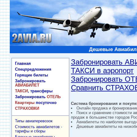
Дешевые Авиабиле
Забронировать А
Главная
ТАКСИ в аэропорт
Спецпредложения
Горящие билеты
Забронировать О
Забронировать
АВИАБИЛЕТ
Сравнить СТРАХО
ТАКСИ
, трансферы
Забронировать
ОТЕЛЬ
Квартиры
посуточно
Система бронирования и покупки
Онлайн продажа и бронировани
СТРАХОВКИ
Поиск и сравнение стоимости а
продаж в большинстве городов Рос
Типы авиаперевозок
Авиабилеты по наиболее выгод
Дешевые авиабилеты на низкобю
Стоимость авиабилетов -
тарифы и сборы
Блочные авиабилеты