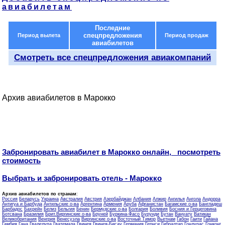
авиабилетам
Последние
спецпредложения
Период вылета
Период продаж
авиабилетов
Смотреть все спецпредложения авиакомпаний
Архив авиабилетов в Марокко
Забронировать авиабилет в Марокко онлайн, посмотреть
стоимость
Выбрать и забронировать отель - Марокко
Архив авиабилетов по странам
:
Россия
Беларусь
Украина
Австралия
Австрия
Азербайджан
Албания
Алжир
Ангилья
Ангола
Андорра
Антигуа и Барбуда
Антильские о-ва
Аргентина
Армения
Аруба
Афганистан
Багамские о-ва
Бангладеш
Барбадос
Бахрейн
Белиз
Бельгия
Бенин
Бермудские о-ва
Болгария
Боливия
Босния и Герцеговина
Ботсвана
Бразилия
Брит.Виргинские о-ва
Бруней
Буркина-Фасо
Бурунди
Бутан
Вануату
Ватикан
Великобритания
Венгрия
Венесуэла
Виргинские о-ва
Восточный Тимор
Вьетнам
Габон
Гаити
Гайана
Гамбия
Гана
Гваделупа
Гватемала
Гвинея
Гвинея-Бисау
Германия
Гернси
Гибралтар
Гондурас
Гонконг