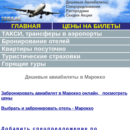
Дешевые Авиабилеты:
Спецпредложения
Распродажи
Скидки Акции
ГЛАВНАЯ
ЦЕНЫ НА БИЛЕТЫ
ТАКСИ, трансферы в аэропорты
Бронирование отелей
Квартиры посуточно
Туристические страховки
Горящие туры
Дешевые авиабилеты в Марокко
Забронировать авиабилет в Марокко онлайн, посмотреть
цены
Выбрать и забронировать отель - Марокко
Добавить спецпредложение по