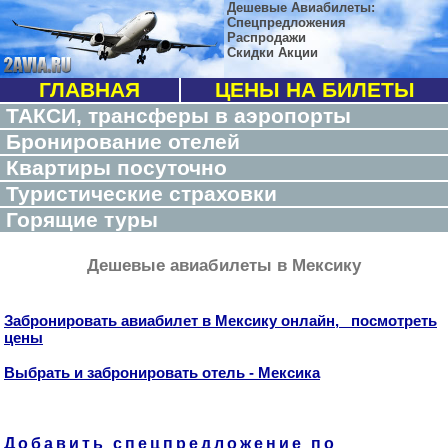
Дешевые Авиабилеты:
Спецпредложения
Распродажи
Скидки Акции
ГЛАВНАЯ
ЦЕНЫ НА БИЛЕТЫ
ТАКСИ, трансферы в аэропорты
Бронирование отелей
Квартиры посуточно
Туристические страховки
Горящие туры
Дешевые авиабилеты в Мексику
Забронировать авиабилет в Мексику онлайн, посмотреть
цены
Выбрать и забронировать отель - Мексика
Добавить спецпредложение по