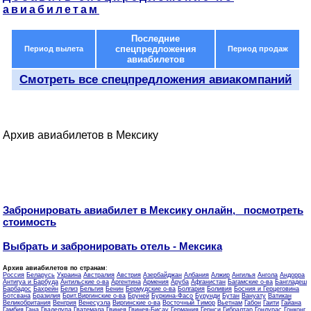
авиабилетам
Последние
спецпредложения
Период вылета
Период продаж
авиабилетов
Смотреть все спецпредложения авиакомпаний
Архив авиабилетов в Мексику
Забронировать авиабилет в Мексику онлайн, посмотреть
стоимость
Выбрать и забронировать отель - Мексика
Архив авиабилетов по странам
:
Россия
Беларусь
Украина
Австралия
Австрия
Азербайджан
Албания
Алжир
Ангилья
Ангола
Андорра
Антигуа и Барбуда
Антильские о-ва
Аргентина
Армения
Аруба
Афганистан
Багамские о-ва
Бангладеш
Барбадос
Бахрейн
Белиз
Бельгия
Бенин
Бермудские о-ва
Болгария
Боливия
Босния и Герцеговина
Ботсвана
Бразилия
Брит.Виргинские о-ва
Бруней
Буркина-Фасо
Бурунди
Бутан
Вануату
Ватикан
Великобритания
Венгрия
Венесуэла
Виргинские о-ва
Восточный Тимор
Вьетнам
Габон
Гаити
Гайана
Гамбия
Гана
Гваделупа
Гватемала
Гвинея
Гвинея-Бисау
Германия
Гернси
Гибралтар
Гондурас
Гонконг