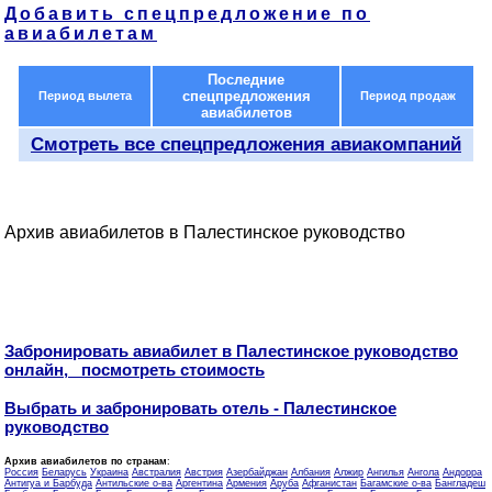
Добавить спецпредложение по
авиабилетам
Последние
спецпредложения
Период вылета
Период продаж
авиабилетов
Смотреть все спецпредложения авиакомпаний
Архив авиабилетов в Палестинское руководство
Забронировать авиабилет в Палестинское руководство
онлайн, посмотреть стоимость
Выбрать и забронировать отель - Палестинское
руководство
Архив авиабилетов по странам
:
Россия
Беларусь
Украина
Австралия
Австрия
Азербайджан
Албания
Алжир
Ангилья
Ангола
Андорра
Антигуа и Барбуда
Антильские о-ва
Аргентина
Армения
Аруба
Афганистан
Багамские о-ва
Бангладеш