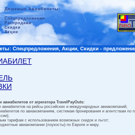
Дешевые Авиабилеты:
Спецпредложения
Распродажи
Скидки
Акции
ты: Спецпредложения, Акции, Скидки - предложени
ВИАБИЛЕТ
ТЕЛЬ
ВКИ
 авиабилетов от агрегатора TravelPayOuts:
е авиабилетов на рейсы российских и международных авиакомпаний;
виабилетов по авиакомпаниям, системам бронирования и агентствам по 
сии);
ным тарифам с использованием возможных скидок и льгот;
джетные авиакомпании (лоукосты) по Европе и миру.