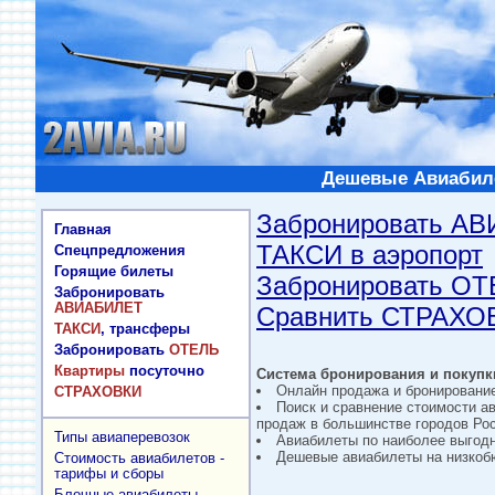
Дешевые Авиабиле
Забронировать А
Главная
ТАКСИ в аэропорт
Спецпредложения
Горящие билеты
Забронировать О
Забронировать
АВИАБИЛЕТ
Сравнить СТРАХО
ТАКСИ
, трансферы
Забронировать
ОТЕЛЬ
Квартиры
посуточно
Система бронирования и покупки
Онлайн продажа и бронировани
СТРАХОВКИ
Поиск и сравнение стоимости а
продаж в большинстве городов Рос
Типы авиаперевозок
Авиабилеты по наиболее выгод
Дешевые авиабилеты на низкобю
Стоимость авиабилетов -
тарифы и сборы
Блочные авиабилеты