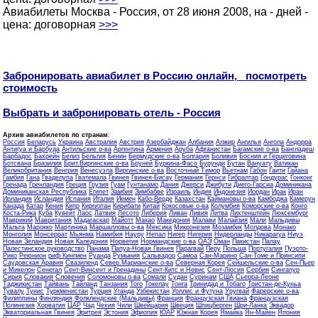
Авиабилеты Москва - Россия, от 28 июня 2008, на - дней -
цена: договорная
>>>
Забронировать авиабилет в Россию онлайн, посмотреть
стоимость
Выбрать и забронировать отель - Россия
Архив авиабилетов по странам
:
Россия
Беларусь
Украина
Австралия
Австрия
Азербайджан
Албания
Алжир
Ангилья
Ангола
Андорра
Антигуа и Барбуда
Антильские о-ва
Аргентина
Армения
Аруба
Афганистан
Багамские о-ва
Бангладеш
Барбадос
Бахрейн
Белиз
Бельгия
Бенин
Бермудские о-ва
Болгария
Боливия
Босния и Герцеговина
Ботсвана
Бразилия
Брит.Виргинские о-ва
Бруней
Буркина-Фасо
Бурунди
Бутан
Вануату
Ватикан
Великобритания
Венгрия
Венесуэла
Виргинские о-ва
Восточный Тимор
Вьетнам
Габон
Гаити
Гайана
Гамбия
Гана
Гваделупа
Гватемала
Гвинея
Гвинея-Бисау
Германия
Гернси
Гибралтар
Гондурас
Гонконг
Гренада
Гренландия
Греция
Грузия
Гуам
Гунтанамо
Дания
Джерси
Джибути
Диего-Гарсиа
Доминикана
Доминиканская Республика
Египет
Замбия
Зимбабве
Израиль
Индия
Индонезия
Иордан
Ирак
Иран
Ирландия
Исландия
Испания
Италия
Йемен
Кабо-Верде
Казахстан
Каймановы о-ва
Камбоджа
Камерун
Канада
Катар
Кения
Кипр
Киргизтан
Кирибати
Китай
Кокосовые о-ва
Колумбия
Коморские о-ва
Конго
Коста-Рика
Куба
Кувейт
Лаос
Латвия
Лесото
Либерия
Ливан
Ливия
Литва
Лихтенштейн
Люксембург
Маврикий
Мавритания
Мадагаскар
Майотт
Макао
Македония
Малави
Малайзия
Мали
Мальдивы
Мальта
Марокко
Мартиника
Маршалловы о-ва
Мексика
Микронезия
Мозамбик
Молдова
Монако
Монголия
Монсеррат
Мьянма
Намибия
Науру
Непал
Нигер
Нигерия
Нидерланды
Никарагуа
Ниуэ
Новая Зеландия
Новая Каледония
Норвегия
Нормандские о-ва
ОАЭ
Оман
Пакистан
Палау
Палестинское руководство
Панама
Папуа-Новая Гвинея
Парагвай
Перу
Польша
Португалия
Пуэрто-
Рико
Реюнион
риф Кингмен
Руанда
Румыния
Сальвадор
Самоа
Сан-Марино
Сан-Томе и Принсипи
Саудовская Аравия
Свазиленд
Север.Марианские о-ва
Северная Корея
Сейшельские о-ва
Сен-Пьер
и Микелон
Сенегал
Сент-Винсент и Гренадины
Сент-Китс и Невис
Сент-Люсия
Сербия
Сингапур
Сирия
Словакия
Словения
Соломоновы о-ва
Сомали
Судан
Суринам
США
Сьерра-Леоне
Таджикистан
Тайвань
Тайланд
Танзания
Того
Токелау
Тонга
Тринидад и Тобаго
Тристан-де-Куньа
Тувалу
Тунис
Туркменистан
Турция
Уганда
Узбекистан
Уоллис и Футуна
Уругвай
Фарерские о-ва
Филиппины
Финляндия
Фолклендские (Мальдивы)
Франция
Французская Гвиана
Французская
Полинезия
Хорватия
ЦАР
Чад
Чехия
Чили
Швейцария
Швеция
Шпицберген
Шри-Ланка
Эквадор
Экваториальная Гвинея
Эритрея
Эстония
Эфиопия
ЮАР
Южная Корея
Ямайка
Ян-Майен
Япония