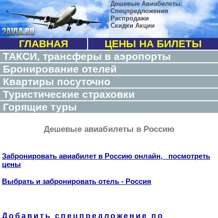
Дешевые Авиабилеты:
Спецпредложения
Распродажи
Скидки Акции
ГЛАВНАЯ
ЦЕНЫ НА БИЛЕТЫ
ТАКСИ, трансферы в аэропорты
Бронирование отелей
Квартиры посуточно
Туристические страховки
Горящие туры
Дешевые авиабилеты в Россию
Забронировать авиабилет в Россию онлайн, посмотреть
цены
Выбрать и забронировать отель - Россия
Добавить спецпредложение по