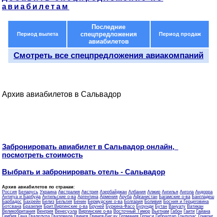
авиабилетам
Последние
спецпредложения
Период вылета
Период продаж
авиабилетов
Смотреть все спецпредложения авиакомпаний
Архив авиабилетов в Сальвадор
Забронировать авиабилет в Сальвадор онлайн,
посмотреть стоимость
Выбрать и забронировать отель - Сальвадор
Архив авиабилетов по странам
:
Россия
Беларусь
Украина
Австралия
Австрия
Азербайджан
Албания
Алжир
Ангилья
Ангола
Андорра
Антигуа и Барбуда
Антильские о-ва
Аргентина
Армения
Аруба
Афганистан
Багамские о-ва
Бангладеш
Барбадос
Бахрейн
Белиз
Бельгия
Бенин
Бермудские о-ва
Болгария
Боливия
Босния и Герцеговина
Ботсвана
Бразилия
Брит.Виргинские о-ва
Бруней
Буркина-Фасо
Бурунди
Бутан
Вануату
Ватикан
Великобритания
Венгрия
Венесуэла
Виргинские о-ва
Восточный Тимор
Вьетнам
Габон
Гаити
Гайана
Гамбия
Гана
Гваделупа
Гватемала
Гвинея
Гвинея-Бисау
Германия
Гернси
Гибралтар
Гондурас
Гонконг