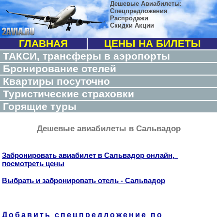
Дешевые Авиабилеты:
Спецпредложения
Распродажи
Скидки Акции
ГЛАВНАЯ
ЦЕНЫ НА БИЛЕТЫ
ТАКСИ, трансферы в аэропорты
Бронирование отелей
Квартиры посуточно
Туристические страховки
Горящие туры
Дешевые авиабилеты в Сальвадор
Забронировать авиабилет в Сальвадор онлайн,
посмотреть цены
Выбрать и забронировать отель - Сальвадор
Добавить спецпредложение по