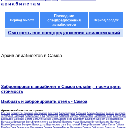
авиабилетам
Последние
спецпредложения
Период вылета
Период продаж
авиабилетов
Смотреть все спецпредложения авиакомпаний
Архив авиабилетов в Самоа
Забронировать авиабилет в Самоа онлайн, посмотреть
стоимость
Выбрать и забронировать отель - Самоа
Архив авиабилетов по странам
:
Россия
Беларусь
Украина
Австралия
Австрия
Азербайджан
Албания
Алжир
Ангилья
Ангола
Андорра
Антигуа и Барбуда
Антильские о-ва
Аргентина
Армения
Аруба
Афганистан
Багамские о-ва
Бангладеш
Барбадос
Бахрейн
Белиз
Бельгия
Бенин
Бермудские о-ва
Болгария
Боливия
Босния и Герцеговина
Ботсвана
Бразилия
Брит.Виргинские о-ва
Бруней
Буркина-Фасо
Бурунди
Бутан
Вануату
Ватикан
Великобритания
Венгрия
Венесуэла
Виргинские о-ва
Восточный Тимор
Вьетнам
Габон
Гаити
Гайана
Гамбия
Гана
Гваделупа
Гватемала
Гвинея
Гвинея-Бисау
Германия
Гернси
Гибралтар
Гондурас
Гонконг