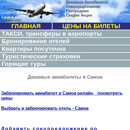
Дешевые Авиабилеты:
Спецпредложения
Распродажи
Скидки Акции
ГЛАВНАЯ
ЦЕНЫ НА БИЛЕТЫ
ТАКСИ, трансферы в аэропорты
Бронирование отелей
Квартиры посуточно
Туристические страховки
Горящие туры
Дешевые авиабилеты в Самоа
Забронировать авиабилет в Самоа онлайн, посмотреть
цены
Выбрать и забронировать отель - Самоа
Добавить спецпредложение по