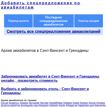
Добавить спецпредложение по
авиабилетам
Последние
спецпредложения
Период вылета
Период продаж
авиабилетов
Смотреть все спецпредложения авиакомпаний
Архив авиабилетов в Сент-Винсент и Гренадины
Забронировать авиабилет в Сент-Винсент и Гренадины
онлайн, посмотреть стоимость
Выбрать и забронировать отель - Сент-Винсент и
Гренадины
Архив авиабилетов по странам
:
Россия
Беларусь
Украина
Австралия
Австрия
Азербайджан
Албания
Алжир
Ангилья
Ангола
Андорра
Антигуа и Барбуда
Антильские о-ва
Аргентина
Армения
Аруба
Афганистан
Багамские о-ва
Бангладеш