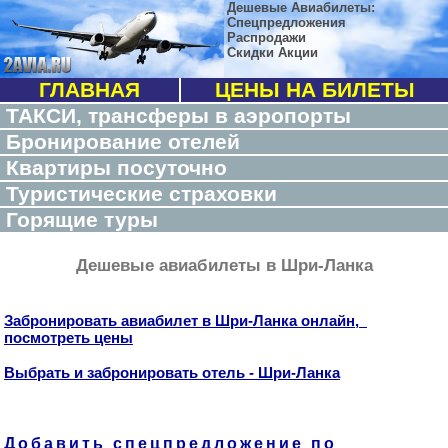
Дешевые Авиабилеты:
Спецпредложения
Распродажи
Скидки Акции
ГЛАВНАЯ
ЦЕНЫ НА БИЛЕТЫ
ТАКСИ, трансферы в аэропорты
Бронирование отелей
Квартиры посуточно
Туристические страховки
Горящие туры
Дешевые авиабилеты в Шри-Ланка
Забронировать авиабилет в Шри-Ланка онлайн,
посмотреть цены
Выбрать и забронировать отель - Шри-Ланка
Добавить спецпредложение по