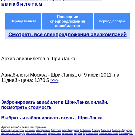
авиабилетам
Последние
спецпредложения
Период вылета
Период продаж
авиабилетов
Смотреть все спецпредложения авиакомпаний
Архив авиабилетов в Шри-Ланка
Авиабилеты Москва - Шри-Ланка, от 9 июля 2011, на
11дней - цена: 1370 $
>>>
Забронировать авиабилет в Шри-Ланка онлайн,
посмотреть стоимость
Выбрать и забронировать отель - Шри-Ланка
Архив авиабилетов по странам
:
Россия
Беларусь
Украина
Австралия
Австрия
Азербайджан
Албания
Алжир
Ангилья
Ангола
Андорра
Антигуа и Барбуда
Антильские о-ва
Аргентина
Армения
Аруба
Афганистан
Багамские о-ва
Бангладеш