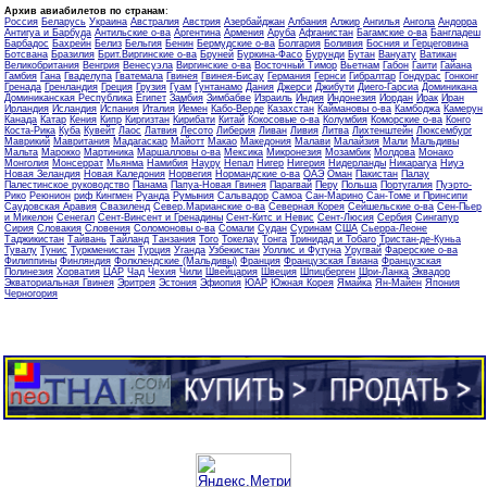
Архив авиабилетов по странам
:
Россия
Беларусь
Украина
Австралия
Австрия
Азербайджан
Албания
Алжир
Ангилья
Ангола
Андорра
Антигуа и Барбуда
Антильские о-ва
Аргентина
Армения
Аруба
Афганистан
Багамские о-ва
Бангладеш
Барбадос
Бахрейн
Белиз
Бельгия
Бенин
Бермудские о-ва
Болгария
Боливия
Босния и Герцеговина
Ботсвана
Бразилия
Брит.Виргинские о-ва
Бруней
Буркина-Фасо
Бурунди
Бутан
Вануату
Ватикан
Великобритания
Венгрия
Венесуэла
Виргинские о-ва
Восточный Тимор
Вьетнам
Габон
Гаити
Гайана
Гамбия
Гана
Гваделупа
Гватемала
Гвинея
Гвинея-Бисау
Германия
Гернси
Гибралтар
Гондурас
Гонконг
Гренада
Гренландия
Греция
Грузия
Гуам
Гунтанамо
Дания
Джерси
Джибути
Диего-Гарсиа
Доминикана
Доминиканская Республика
Египет
Замбия
Зимбабве
Израиль
Индия
Индонезия
Иордан
Ирак
Иран
Ирландия
Исландия
Испания
Италия
Йемен
Кабо-Верде
Казахстан
Каймановы о-ва
Камбоджа
Камерун
Канада
Катар
Кения
Кипр
Киргизтан
Кирибати
Китай
Кокосовые о-ва
Колумбия
Коморские о-ва
Конго
Коста-Рика
Куба
Кувейт
Лаос
Латвия
Лесото
Либерия
Ливан
Ливия
Литва
Лихтенштейн
Люксембург
Маврикий
Мавритания
Мадагаскар
Майотт
Макао
Македония
Малави
Малайзия
Мали
Мальдивы
Мальта
Марокко
Мартиника
Маршалловы о-ва
Мексика
Микронезия
Мозамбик
Молдова
Монако
Монголия
Монсеррат
Мьянма
Намибия
Науру
Непал
Нигер
Нигерия
Нидерланды
Никарагуа
Ниуэ
Новая Зеландия
Новая Каледония
Норвегия
Нормандские о-ва
ОАЭ
Оман
Пакистан
Палау
Палестинское руководство
Панама
Папуа-Новая Гвинея
Парагвай
Перу
Польша
Португалия
Пуэрто-
Рико
Реюнион
риф Кингмен
Руанда
Румыния
Сальвадор
Самоа
Сан-Марино
Сан-Томе и Принсипи
Саудовская Аравия
Свазиленд
Север.Марианские о-ва
Северная Корея
Сейшельские о-ва
Сен-Пьер
и Микелон
Сенегал
Сент-Винсент и Гренадины
Сент-Китс и Невис
Сент-Люсия
Сербия
Сингапур
Сирия
Словакия
Словения
Соломоновы о-ва
Сомали
Судан
Суринам
США
Сьерра-Леоне
Таджикистан
Тайвань
Тайланд
Танзания
Того
Токелау
Тонга
Тринидад и Тобаго
Тристан-де-Куньа
Тувалу
Тунис
Туркменистан
Турция
Уганда
Узбекистан
Уоллис и Футуна
Уругвай
Фарерские о-ва
Филиппины
Финляндия
Фолклендские (Мальдивы)
Франция
Французская Гвиана
Французская
Полинезия
Хорватия
ЦАР
Чад
Чехия
Чили
Швейцария
Швеция
Шпицберген
Шри-Ланка
Эквадор
Экваториальная Гвинея
Эритрея
Эстония
Эфиопия
ЮАР
Южная Корея
Ямайка
Ян-Майен
Япония
Черногория