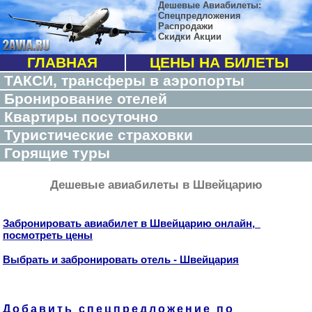
Дешевые Авиабилеты:
Спецпредложения
Распродажи
Скидки Акции
ГЛАВНАЯ
ЦЕНЫ НА БИЛЕТЫ
ТАКСИ, трансферы в аэропорты
Бронирование отелей
Квартиры посуточно
Туристические страховки
Горящие туры
Дешевые авиабилеты в Швейцарию
Забронировать авиабилет в Швейцарию онлайн,
посмотреть цены
Выбрать и забронировать отель - Швейцария
Добавить спецпредложение по