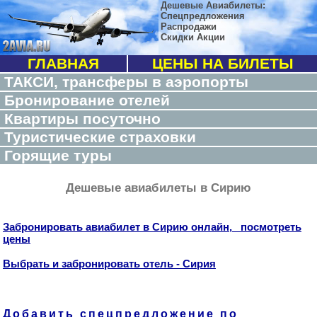
Дешевые Авиабилеты:
Спецпредложения
Распродажи
Скидки Акции
ГЛАВНАЯ
ЦЕНЫ НА БИЛЕТЫ
ТАКСИ, трансферы в аэропорты
Бронирование отелей
Квартиры посуточно
Туристические страховки
Горящие туры
Дешевые авиабилеты в Сирию
Забронировать авиабилет в Сирию онлайн, посмотреть
цены
Выбрать и забронировать отель - Сирия
Добавить спецпредложение по