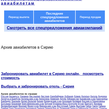
авиабилетам
Последние
спецпредложения
Период вылета
Период продаж
авиабилетов
Смотреть все спецпредложения авиакомпаний
Архив авиабилетов в Сирию
Забронировать авиабилет в Сирию онлайн, посмотреть
стоимость
Выбрать и забронировать отель - Сирия
Архив авиабилетов по странам
:
Россия
Беларусь
Украина
Австралия
Австрия
Азербайджан
Албания
Алжир
Ангилья
Ангола
Андорра
Антигуа и Барбуда
Антильские о-ва
Аргентина
Армения
Аруба
Афганистан
Багамские о-ва
Бангладеш
Барбадос
Бахрейн
Белиз
Бельгия
Бенин
Бермудские о-ва
Болгария
Боливия
Босния и Герцеговина
Ботсвана
Бразилия
Брит.Виргинские о-ва
Бруней
Буркина-Фасо
Бурунди
Бутан
Вануату
Ватикан
Великобритания
Венгрия
Венесуэла
Виргинские о-ва
Восточный Тимор
Вьетнам
Габон
Гаити
Гайана
Гамбия
Гана
Гваделупа
Гватемала
Гвинея
Гвинея-Бисау
Германия
Гернси
Гибралтар
Гондурас
Гонконг