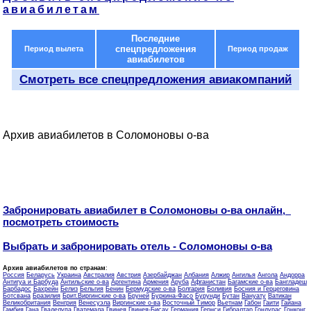
авиабилетам
Последние
спецпредложения
Период вылета
Период продаж
авиабилетов
Смотреть все спецпредложения авиакомпаний
Архив авиабилетов в Соломоновы о-ва
Забронировать авиабилет в Соломоновы о-ва онлайн,
посмотреть стоимость
Выбрать и забронировать отель - Соломоновы о-ва
Архив авиабилетов по странам
:
Россия
Беларусь
Украина
Австралия
Австрия
Азербайджан
Албания
Алжир
Ангилья
Ангола
Андорра
Антигуа и Барбуда
Антильские о-ва
Аргентина
Армения
Аруба
Афганистан
Багамские о-ва
Бангладеш
Барбадос
Бахрейн
Белиз
Бельгия
Бенин
Бермудские о-ва
Болгария
Боливия
Босния и Герцеговина
Ботсвана
Бразилия
Брит.Виргинские о-ва
Бруней
Буркина-Фасо
Бурунди
Бутан
Вануату
Ватикан
Великобритания
Венгрия
Венесуэла
Виргинские о-ва
Восточный Тимор
Вьетнам
Габон
Гаити
Гайана
Гамбия
Гана
Гваделупа
Гватемала
Гвинея
Гвинея-Бисау
Германия
Гернси
Гибралтар
Гондурас
Гонконг