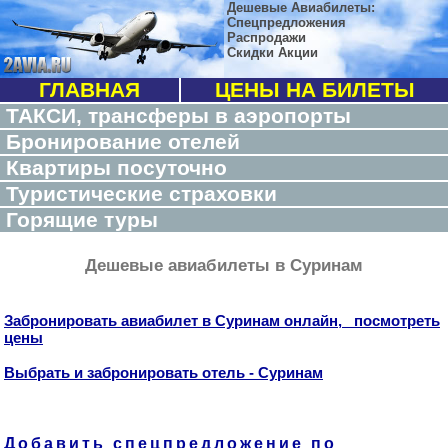
Дешевые Авиабилеты:
Спецпредложения
Распродажи
Скидки Акции
ГЛАВНАЯ
ЦЕНЫ НА БИЛЕТЫ
ТАКСИ, трансферы в аэропорты
Бронирование отелей
Квартиры посуточно
Туристические страховки
Горящие туры
Дешевые авиабилеты в Суринам
Забронировать авиабилет в Суринам онлайн, посмотреть
цены
Выбрать и забронировать отель - Суринам
Добавить спецпредложение по