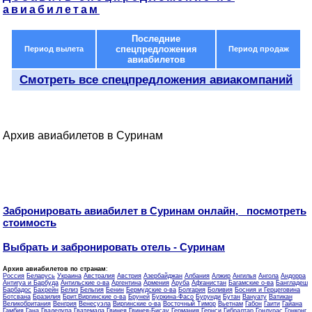
авиабилетам
Последние
спецпредложения
Период вылета
Период продаж
авиабилетов
Смотреть все спецпредложения авиакомпаний
Архив авиабилетов в Суринам
Забронировать авиабилет в Суринам онлайн, посмотреть
стоимость
Выбрать и забронировать отель - Суринам
Архив авиабилетов по странам
:
Россия
Беларусь
Украина
Австралия
Австрия
Азербайджан
Албания
Алжир
Ангилья
Ангола
Андорра
Антигуа и Барбуда
Антильские о-ва
Аргентина
Армения
Аруба
Афганистан
Багамские о-ва
Бангладеш
Барбадос
Бахрейн
Белиз
Бельгия
Бенин
Бермудские о-ва
Болгария
Боливия
Босния и Герцеговина
Ботсвана
Бразилия
Брит.Виргинские о-ва
Бруней
Буркина-Фасо
Бурунди
Бутан
Вануату
Ватикан
Великобритания
Венгрия
Венесуэла
Виргинские о-ва
Восточный Тимор
Вьетнам
Габон
Гаити
Гайана
Гамбия
Гана
Гваделупа
Гватемала
Гвинея
Гвинея-Бисау
Германия
Гернси
Гибралтар
Гондурас
Гонконг