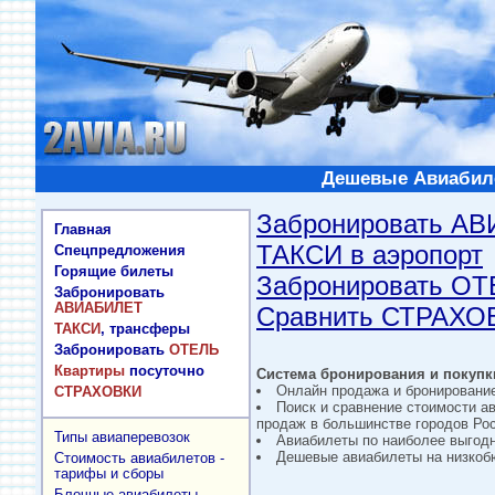
Дешевые Авиабиле
Забронировать А
Главная
ТАКСИ в аэропорт
Спецпредложения
Горящие билеты
Забронировать О
Забронировать
АВИАБИЛЕТ
Сравнить СТРАХО
ТАКСИ
, трансферы
Забронировать
ОТЕЛЬ
Квартиры
посуточно
Система бронирования и покупки
Онлайн продажа и бронировани
СТРАХОВКИ
Поиск и сравнение стоимости а
продаж в большинстве городов Рос
Типы авиаперевозок
Авиабилеты по наиболее выгод
Дешевые авиабилеты на низкобю
Стоимость авиабилетов -
тарифы и сборы
Блочные авиабилеты