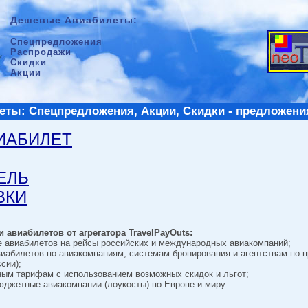
Дешевые Авиабилеты:
Спецпредложения
Распродажи
Скидки
Акции
ты: Спецпредложения, Акции, Скидки - предложени
ВИАБИЛЕТ
ТЕЛЬ
ВКИ
 авиабилетов от агрегатора TravelPayOuts:
е авиабилетов на рейсы российских и международных авиакомпаний;
виабилетов по авиакомпаниям, системам бронирования и агентствам по 
сии);
ным тарифам с использованием возможных скидок и льгот;
джетные авиакомпании (лоукосты) по Европе и миру.