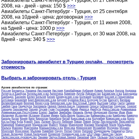
Авиабилеты Санкт-Петербург - Турция, от 27 сентября
2008, на - дней - цена: 150 $
>>>
Авиабилеты Санкт-Петербург - Турция, от 25 сентября
2008, на 10дней - цена: договорная
>>>
Авиабилеты Санкт-Петербург - Турция, от 11 июня 2008,
на 5дней - цена: 1000 p
>>>
Авиабилеты Санкт-Петербург - Турция, от 30 мая 2008, на
8дней - цена: 340 $
>>>
Забронировать авиабилет в Турцию онлайн, посмотреть
стоимость
Выбрать и забронировать отель - Турция
Архив авиабилетов по странам
:
Россия
Беларусь
Украина
Австралия
Австрия
Азербайджан
Албания
Алжир
Ангилья
Ангола
Андорра
Антигуа и Барбуда
Антильские о-ва
Аргентина
Армения
Аруба
Афганистан
Багамские о-ва
Бангладеш
Барбадос
Бахрейн
Белиз
Бельгия
Бенин
Бермудские о-ва
Болгария
Боливия
Босния и Герцеговина
Ботсвана
Бразилия
Брит.Виргинские о-ва
Бруней
Буркина-Фасо
Бурунди
Бутан
Вануату
Ватикан
Великобритания
Венгрия
Венесуэла
Виргинские о-ва
Восточный Тимор
Вьетнам
Габон
Гаити
Гайана
Гамбия
Гана
Гваделупа
Гватемала
Гвинея
Гвинея-Бисау
Германия
Гернси
Гибралтар
Гондурас
Гонконг
Гренада
Гренландия
Греция
Грузия
Гуам
Гунтанамо
Дания
Джерси
Джибути
Диего-Гарсиа
Доминикана
Доминиканская Республика
Египет
Замбия
Зимбабве
Израиль
Индия
Индонезия
Иордан
Ирак
Иран
Ирландия
Исландия
Испания
Италия
Йемен
Кабо-Верде
Казахстан
Каймановы о-ва
Камбоджа
Камерун
Канада
Катар
Кения
Кипр
Киргизтан
Кирибати
Китай
Кокосовые о-ва
Колумбия
Коморские о-ва
Конго
Коста-Рика
Куба
Кувейт
Лаос
Латвия
Лесото
Либерия
Ливан
Ливия
Литва
Лихтенштейн
Люксембург
Маврикий
Мавритания
Мадагаскар
Майотт
Макао
Македония
Малави
Малайзия
Мали
Мальдивы
Мальта
Марокко
Мартиника
Маршалловы о-ва
Мексика
Микронезия
Мозамбик
Молдова
Монако
Монголия
Монсеррат
Мьянма
Намибия
Науру
Непал
Нигер
Нигерия
Нидерланды
Никарагуа
Ниуэ
Новая Зеландия
Новая Каледония
Норвегия
Нормандские о-ва
ОАЭ
Оман
Пакистан
Палау
Палестинское руководство
Панама
Папуа-Новая Гвинея
Парагвай
Перу
Польша
Португалия
Пуэрто-