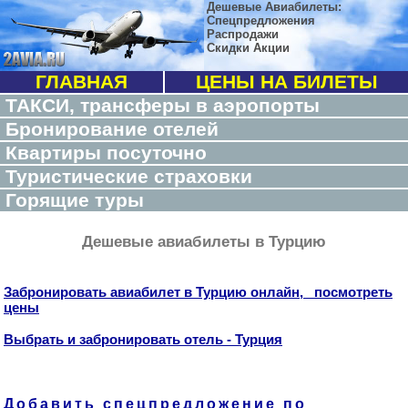
Дешевые Авиабилеты:
Спецпредложения
Распродажи
Скидки Акции
ГЛАВНАЯ
ЦЕНЫ НА БИЛЕТЫ
ТАКСИ, трансферы в аэропорты
Бронирование отелей
Квартиры посуточно
Туристические страховки
Горящие туры
Дешевые авиабилеты в Турцию
Забронировать авиабилет в Турцию онлайн, посмотреть
цены
Выбрать и забронировать отель - Турция
Добавить спецпредложение по