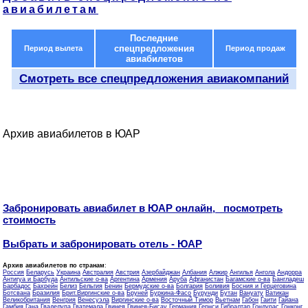
авиабилетам
Последние
спецпредложения
Период вылета
Период продаж
авиабилетов
Смотреть все спецпредложения авиакомпаний
Архив авиабилетов в ЮАР
Забронировать авиабилет в ЮАР онлайн, посмотреть
стоимость
Выбрать и забронировать отель - ЮАР
Архив авиабилетов по странам
:
Россия
Беларусь
Украина
Австралия
Австрия
Азербайджан
Албания
Алжир
Ангилья
Ангола
Андорра
Антигуа и Барбуда
Антильские о-ва
Аргентина
Армения
Аруба
Афганистан
Багамские о-ва
Бангладеш
Барбадос
Бахрейн
Белиз
Бельгия
Бенин
Бермудские о-ва
Болгария
Боливия
Босния и Герцеговина
Ботсвана
Бразилия
Брит.Виргинские о-ва
Бруней
Буркина-Фасо
Бурунди
Бутан
Вануату
Ватикан
Великобритания
Венгрия
Венесуэла
Виргинские о-ва
Восточный Тимор
Вьетнам
Габон
Гаити
Гайана
Гамбия
Гана
Гваделупа
Гватемала
Гвинея
Гвинея-Бисау
Германия
Гернси
Гибралтар
Гондурас
Гонконг