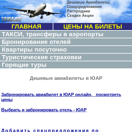
Дешевые Авиабилеты:
Спецпредложения
Распродажи
Скидки Акции
ГЛАВНАЯ
ЦЕНЫ НА БИЛЕТЫ
ТАКСИ, трансферы в аэропорты
Бронирование отелей
Квартиры посуточно
Туристические страховки
Горящие туры
Дешевые авиабилеты в ЮАР
Забронировать авиабилет в ЮАР онлайн, посмотреть
цены
Выбрать и забронировать отель - ЮАР
Добавить спецпредложение по