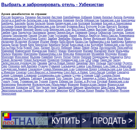
Выбрать и забронировать отель - Узбекистан
Архив авиабилетов по странам
:
Россия
Беларусь
Украина
Австралия
Австрия
Азербайджан
Албания
Алжир
Ангилья
Ангола
Андорра
Антигуа и Барбуда
Антильские о-ва
Аргентина
Армения
Аруба
Афганистан
Багамские о-ва
Бангладеш
Барбадос
Бахрейн
Белиз
Бельгия
Бенин
Бермудские о-ва
Болгария
Боливия
Босния и Герцеговина
Ботсвана
Бразилия
Брит.Виргинские о-ва
Бруней
Буркина-Фасо
Бурунди
Бутан
Вануату
Ватикан
Великобритания
Венгрия
Венесуэла
Виргинские о-ва
Восточный Тимор
Вьетнам
Габон
Гаити
Гайана
Гамбия
Гана
Гваделупа
Гватемала
Гвинея
Гвинея-Бисау
Германия
Гернси
Гибралтар
Гондурас
Гонконг
Гренада
Гренландия
Греция
Грузия
Гуам
Гунтанамо
Дания
Джерси
Джибути
Диего-Гарсиа
Доминикана
Доминиканская Республика
Египет
Замбия
Зимбабве
Израиль
Индия
Индонезия
Иордан
Ирак
Иран
Ирландия
Исландия
Испания
Италия
Йемен
Кабо-Верде
Казахстан
Каймановы о-ва
Камбоджа
Камерун
Канада
Катар
Кения
Кипр
Киргизтан
Кирибати
Китай
Кокосовые о-ва
Колумбия
Коморские о-ва
Конго
Коста-Рика
Куба
Кувейт
Лаос
Латвия
Лесото
Либерия
Ливан
Ливия
Литва
Лихтенштейн
Люксембург
Маврикий
Мавритания
Мадагаскар
Майотт
Макао
Македония
Малави
Малайзия
Мали
Мальдивы
Мальта
Марокко
Мартиника
Маршалловы о-ва
Мексика
Микронезия
Мозамбик
Молдова
Монако
Монголия
Монсеррат
Мьянма
Намибия
Науру
Непал
Нигер
Нигерия
Нидерланды
Никарагуа
Ниуэ
Новая Зеландия
Новая Каледония
Норвегия
Нормандские о-ва
ОАЭ
Оман
Пакистан
Палау
Палестинское руководство
Панама
Папуа-Новая Гвинея
Парагвай
Перу
Польша
Португалия
Пуэрто-
Рико
Реюнион
риф Кингмен
Руанда
Румыния
Сальвадор
Самоа
Сан-Марино
Сан-Томе и Принсипи
Саудовская Аравия
Свазиленд
Север.Марианские о-ва
Северная Корея
Сейшельские о-ва
Сен-Пьер
и Микелон
Сенегал
Сент-Винсент и Гренадины
Сент-Китс и Невис
Сент-Люсия
Сербия
Сингапур
Сирия
Словакия
Словения
Соломоновы о-ва
Сомали
Судан
Суринам
США
Сьерра-Леоне
Таджикистан
Тайвань
Тайланд
Танзания
Того
Токелау
Тонга
Тринидад и Тобаго
Тристан-де-Куньа
Тувалу
Тунис
Туркменистан
Турция
Уганда
Узбекистан
Уоллис и Футуна
Уругвай
Фарерские о-ва
Филиппины
Финляндия
Фолклендские (Мальдивы)
Франция
Французская Гвиана
Французская
Полинезия
Хорватия
ЦАР
Чад
Чехия
Чили
Швейцария
Швеция
Шпицберген
Шри-Ланка
Эквадор
Экваториальная Гвинея
Эритрея
Эстония
Эфиопия
ЮАР
Южная Корея
Ямайка
Ян-Майен
Япония
Черногория