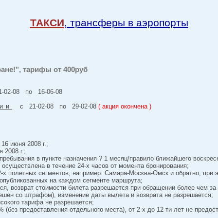
ТАКСИ
, трансферы в аэропорты
ане!", тарифы от 400руб
02-08 по 16-06-08
ии
с 21-02-08 по 29-02-08
( акция окончена )
16 июня 2008 г.;
 2008 г.;
ребывания в пункте назначения ? 1 месяц/правило ближайшего воскрес
осуществлена в течение 24-х часов от момента бронирования;
-х полетных сегментов, например: Самара-Москва-Омск и обратно, при
 опубликованных на каждом сегменте маршрута;
я, возврат стоимости билета разрешается при обращении более чем за 
решен со штрафом), изменение даты вылета и возврата не разрешается;
сокого тарифа не разрешается;
0% (без предоставления отдельного места), от 2-х до 12-ти лет не предос