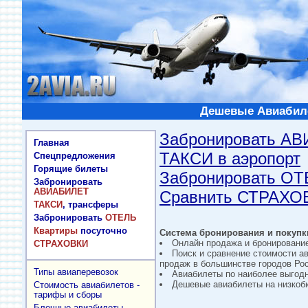
Дешевые Авиабиле
Забронировать А
Главная
ТАКСИ в аэропорт
Спецпредложения
Горящие билеты
Забронировать О
Забронировать
АВИАБИЛЕТ
Сравнить СТРАХО
ТАКСИ
, трансферы
Забронировать
ОТЕЛЬ
Квартиры
посуточно
Система бронирования и покупки
Онлайн продажа и бронировани
СТРАХОВКИ
Поиск и сравнение стоимости а
продаж в большинстве городов Рос
Типы авиаперевозок
Авиабилеты по наиболее выгод
Дешевые авиабилеты на низкобю
Стоимость авиабилетов -
тарифы и сборы
Блочные авиабилеты