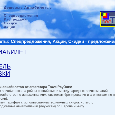
Дешевые Авиабилеты:
Спецпредложения
Распродажи
Скидки
Акции
ты: Спецпредложения, Акции, Скидки - предложени
ВИАБИЛЕТ
ТЕЛЬ
ВКИ
 авиабилетов от агрегатора TravelPayOuts:
е авиабилетов на рейсы российских и международных авиакомпаний;
виабилетов по авиакомпаниям, системам бронирования и агентствам по 
сии);
ным тарифам с использованием возможных скидок и льгот;
джетные авиакомпании (лоукосты) по Европе и миру.